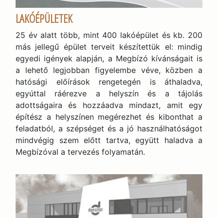
LAKÓÉPÜLETEK
25 év alatt több, mint 400 lakóépület és kb. 200
más jellegű épület terveit készítettük el: mindig
egyedi igények alapján, a Megbízó kívánságait is
a lehető legjobban figyelembe véve, közben a
hatósági előírások rengetegén is áthaladva,
egyúttal ráérezve a helyszín és a tájolás
adottságaira és hozzáadva mindazt, amit egy
építész a helyszínen megérezhet és kibonthat a
feladatból, a szépséget és a jó használhatóságot
mindvégig szem előtt tartva, együtt haladva a
Megbízóval a tervezés folyamatán.