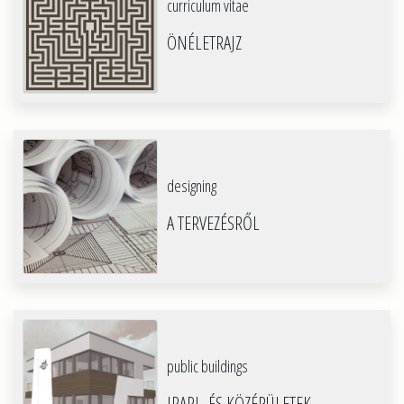
curriculum vitae
ÖNÉLETRAJZ
designing
A TERVEZÉSRŐL
public buildings
IPARI- ÉS KÖZÉPÜLETEK