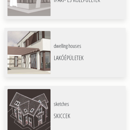
dwelling houses
LAKÓÉPÜLETEK
sketches
SKICCEK