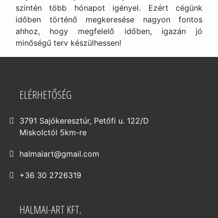
szintén több hónapot igényel. Ezért cégünk
időben történő megkeresése nagyon fontos
ahhoz, hogy megfelelő időben, igazán jó
minőségű terv készülhessen!
ELÉRHETŐSÉG
3791 Sajókeresztúr, Petőfi u. 122/D
Miskolctól 5km-re
halmaiart@gmail.com
+36 30 2726319
HALMAI-ART KFT.