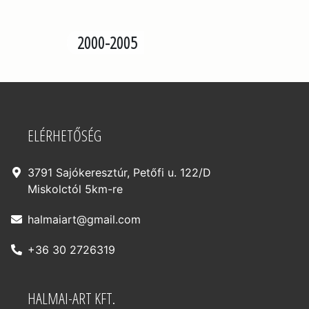
2000-2005
ELÉRHETŐSÉG
3791 Sajókeresztúr, Petőfi u. 122/D
Miskolctól 5km-re
halmaiart@gmail.com
+36 30 2726319
HALMAI-ART KFT.