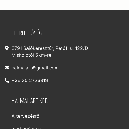
ELÉRHETŐSÉG
3791 Sajókeresztúr, Petőfi u. 122/D
Miskolctól 5km-re
halmaiart@gmail.com
+36 30 2726319
HALMAI-ART KFT.
A tervezésről
Ipari épületek