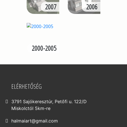
2007
2006
2000-2005
ELÉRHETŐSÉG
3791 Sajókeresztúr, Petőfi u. 122/D
Miskolctól 5km-re
halmaiart@gmail.com