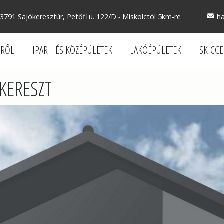
3791 Sajókeresztúr, Petőfi u. 122/D
Miskolctól 5km-re
h
-
SRŐL
IPARI- ÉS KÖZÉPÜLETEK
LAKÓÉPÜLETEK
SKICC
KERESZT