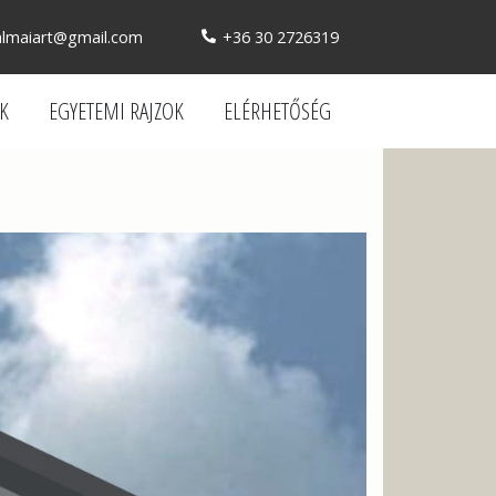
almaiart@gmail.com
+36 30 2726319
EK
EGYETEMI RAJZOK
ELÉRHETŐSÉG