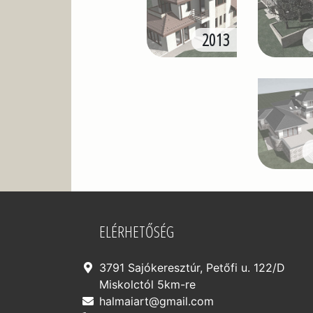
2013
ELÉRHETŐSÉG
3791 Sajókeresztúr, Petőfi u. 122/D
Miskolctól 5km-re
halmaiart@gmail.com