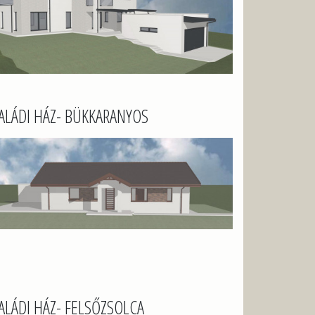
ALÁDI HÁZ- BÜKKARANYOS
ALÁDI HÁZ- FELSŐZSOLCA