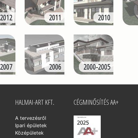
2012
2011
2010
2007
2006
2000-2005
HALMAI-ART KFT.
CÉGMINŐSÍTÉS AA+
A tervezésről
Ipari épületek
Középületek