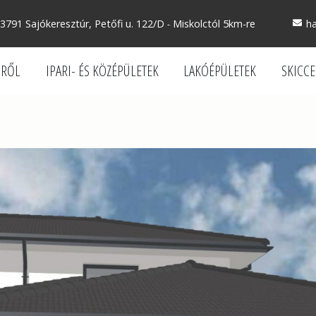
3791 Sajókeresztúr, Petőfi u. 122/D
Miskolctól 5km-re
h
-
SRŐL
IPARI- ÉS KÖZÉPÜLETEK
LAKÓÉPÜLETEK
SKICC