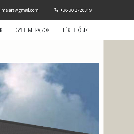
almaiart@gmail.com
+36 30 2726319
EK
EGYETEMI RAJZOK
ELÉRHETŐSÉG