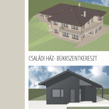
CSALÁDI HÁZ- BÜKKSZENTKERESZT